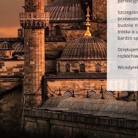
perfekcyj
Szczegól
przewodn
budziła n
troska o 
bardzo sp
Dziękuje
rozkochiw
Wicedyrek