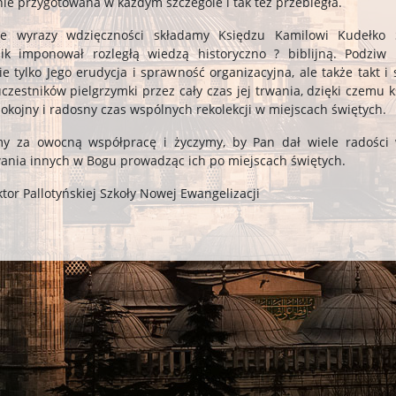
nie przygotowana w każdym szczególe i tak też przebiegła.
ne wyrazy wdzięczności składamy Księdzu Kamilowi Kudełko 
ik imponował rozległą wiedzą historyczno ? biblijną. Podziw 
ie tylko Jego erudycja i sprawność organizacyjna, ale także takt i
uczestników pielgrzymki przez cały czas jej trwania, dzięki czemu k
okojny i radosny czas wspólnych rekolekcji w miejscach świętych.
my za owocną współpracę i życzymy, by Pan dał wiele radości 
ania innych w Bogu prowadząc ich po miejscach świętych.
tor Pallotyńskiej Szkoły Nowej Ewangelizacji