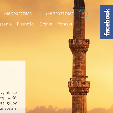
+48 790277688
+48 790377688
szenie
Płatności
Opinie
Kontakt
rzymki do
erpliwość,
szej grupy
a została