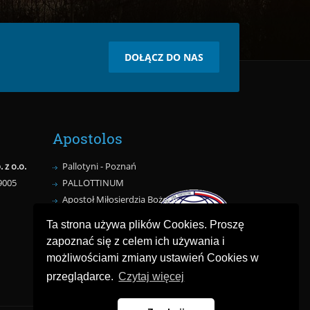
DOŁĄCZ DO NAS
Apostolos
z o.o.
Pallotyni - Poznań
9005
PALLOTTINUM
Apostoł Miłosierdzia Bożego
Dolina Miłosierdzia
Ta strona używa plików Cookies. Proszę
zapoznać się z celem ich używania i
możliwościami zmiany ustawień Cookies w
przeglądarce.
Czytaj więcej