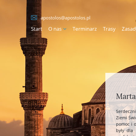
apostolos@apostolos.pl
Start
O nas
Terminarz
Trasy
Zasad
Marta
Serdeczn
Ziemi Świ
pomoc i o
były dla