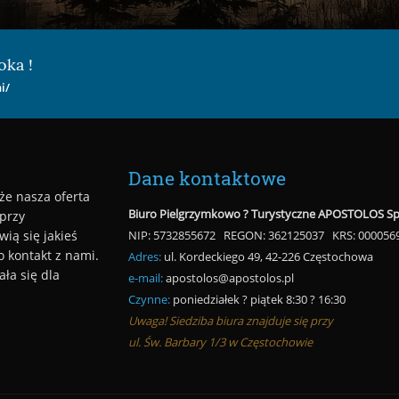
oka !
i/
Dane kontaktowe
że nasza oferta
Biuro Pielgrzymkowo ? Turystyczne APOSTOLOS Sp. 
 przy
wią się jakieś
NIP: 5732855672 REGON: 362125037 KRS: 000056
o kontakt z nami.
Adres:
ul. Kordeckiego 49, 42-226 Częstochowa
ła się dla
e-mail:
apostolos@apostolos.pl
Czynne:
poniedziałek ? piątek 8:30 ? 16:30
Uwaga! Siedziba biura znajduje się przy
ul. Św. Barbary 1/3 w Częstochowie