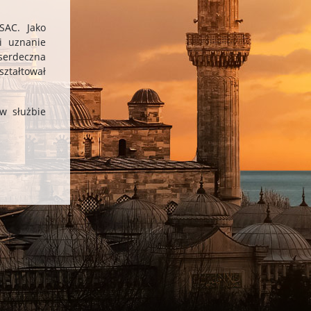
SAC. Jako
i uznanie
 serdeczna
ształtował
w służbie